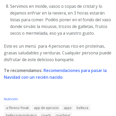
Servimos en molde, vasos o copas de cristal y lo
dejamos enfriar en la nevera, en 3 horas estarán
listas para comer. Podéis poner en el fondo del vaso
donde sirváis la mousse, trozos de galletas, frutos
secos o mermelada, eso ya a vuestro gusto.
Este es un menú para 4 personas rico en proteínas,
grasas saludables y verduras. Cualquier persona puede
disfrutar de este delicioso banquete.
Te recomendamos:
Recomendaciones para pasar la
Navidad con un recién nacido
C
Nutrición
a
T
a fitness freak
app de ejercicio
apps
belleza
t
a
e
belleza tecnologica
coach
coaching