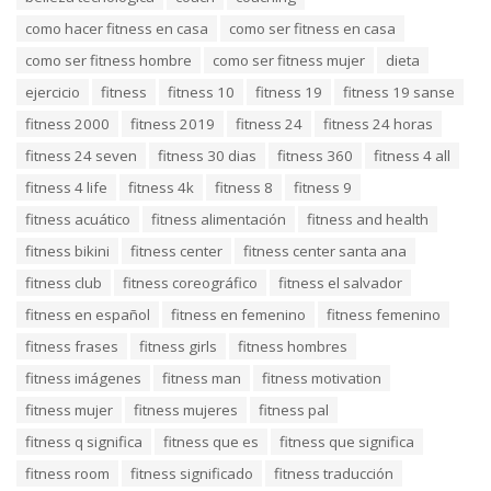
g
g
s
o
como hacer fitness en casa
como ser fitness en casa
:
r
como ser fitness hombre
como ser fitness mujer
dieta
i
e
ejercicio
fitness
fitness 10
fitness 19
fitness 19 sanse
s
:
fitness 2000
fitness 2019
fitness 24
fitness 24 horas
fitness 24 seven
fitness 30 dias
fitness 360
fitness 4 all
fitness 4 life
fitness 4k
fitness 8
fitness 9
fitness acuático
fitness alimentación
fitness and health
fitness bikini
fitness center
fitness center santa ana
fitness club
fitness coreográfico
fitness el salvador
fitness en español
fitness en femenino
fitness femenino
fitness frases
fitness girls
fitness hombres
fitness imágenes
fitness man
fitness motivation
fitness mujer
fitness mujeres
fitness pal
fitness q significa
fitness que es
fitness que significa
fitness room
fitness significado
fitness traducción