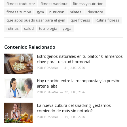
fitness traductor
fitness workout
fitness y nutricion
fitness zumba
gym
nutricion
pilates
Playstore
que apps puedo usar para el gym
que fitness
Rutina fitness
rutinas
salud
tecnologia
yoga
Contenido Relacionado
Estrógenos naturales en tu plato: 10 alimentos
clave para tu salud hormonal
POR
VIDASANA
31 JULIO, 2026
Hay relación entre la menopausia y la presión
arterial alta
POR
VIDASANA
22 JULIO, 2026
La nueva cultura del snacking: ¿estamos
comiendo de más sin notarlo?
POR
VIDASANA
13 JULIO, 2026