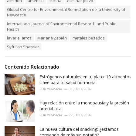
almidón
arsénico
cocina
eliminar polvo
t
a
e
Global Centre for Environmental Remediation de la University of
g
g
Newcastle
s
o
:
r
International Journal of Environmental Research and Public
i
Health
e
lavar el arroz
Mariana Zapién
metales pesados
s
:
Syfullah Shahriar
Contenido Relacionado
Estrógenos naturales en tu plato: 10 alimentos
clave para tu salud hormonal
POR
VIDASANA
31 JULIO, 2026
Hay relación entre la menopausia y la presión
arterial alta
POR
VIDASANA
22 JULIO, 2026
La nueva cultura del snacking: ¿estamos
comiendo de más sin notarlo?