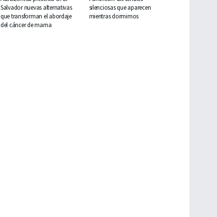
Salvador nuevas alternativas
silenciosas que aparecen
que transforman el abordaje
mientras dormimos
del cáncer de mama