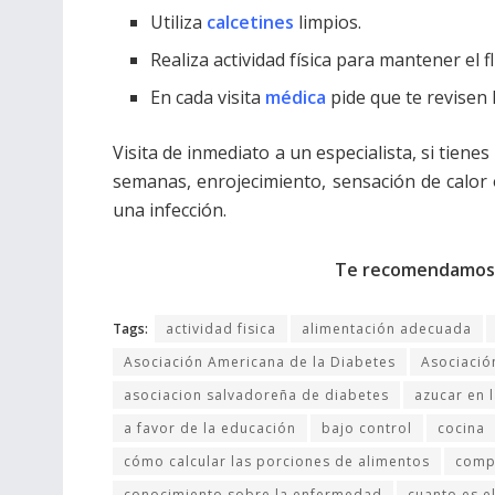
Utiliza
calcetines
limpios.
Realiza actividad física para mantener el f
En cada visita
médica
pide que te revisen 
Visita de inmediato a un especialista, si tie
semanas, enrojecimiento, sensación de calor 
una infección.
Te recomendamos
Tags:
actividad fisica
alimentación adecuada
Asociación Americana de la Diabetes
Asociació
asociacion salvadoreña de diabetes
azucar en 
a favor de la educación
bajo control
cocina
cómo calcular las porciones de alimentos
compl
conocimiento sobre la enfermedad
cuanto es e