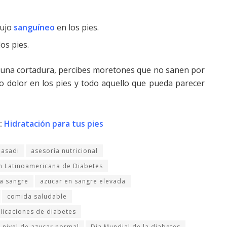
lujo
sanguíneo
en los pies.
los pies.
nes una cortadura, percibes moretones que no sanen por
o dolor en los pies y todo aquello que pueda parecer
:
Hidratación para tus pies
asadi
asesoría nutricional
n Latinoamericana de Diabetes
la sangre
azucar en sangre elevada
comida saludable
icaciones de diabetes
l nivel de azucar normal
Dia Mundial de la diabetes