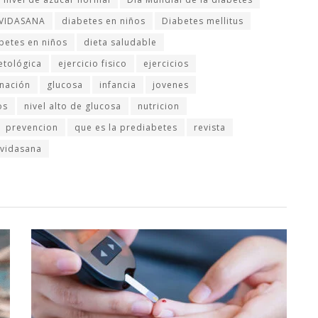
 VIDASANA
diabetes en niños
Diabetes mellitus
betes en niños
dieta saludable
etológica
ejercicio fisico
ejercicios
inación
glucosa
infancia
jovenes
os
nivel alto de glucosa
nutricion
prevencion
que es la prediabetes
revista
vidasana