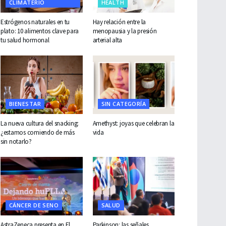
CLIMATERIO
HEALTH
Estrógenos naturales en tu
Hay relación entre la
plato: 10 alimentos clave para
menopausia y la presión
tu salud hormonal
arterial alta
BIENESTAR
SIN CATEGORÍA
La nueva cultura del snacking:
Amethyst: joyas que celebran la
¿estamos comiendo de más
vida
sin notarlo?
CÁNCER DE SENO
SALUD
AstraZeneca presenta en El
Parkinson: las señales