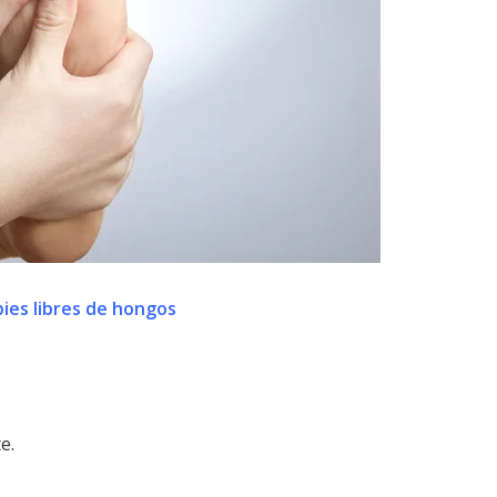
ies libres de hongos
e.