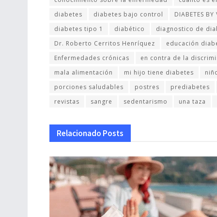
diabetes
diabetes bajo control
DIABETES BY
diabetes tipo 1
diabético
diagnostico de dia
Dr. Roberto Cerritos Henríquez
educación diab
Enfermedades crónicas
en contra de la discrim
mala alimentación
mi hijo tiene diabetes
niñ
porciones saludables
postres
prediabetes
revistas
sangre
sedentarismo
una taza
Relacionado
Posts