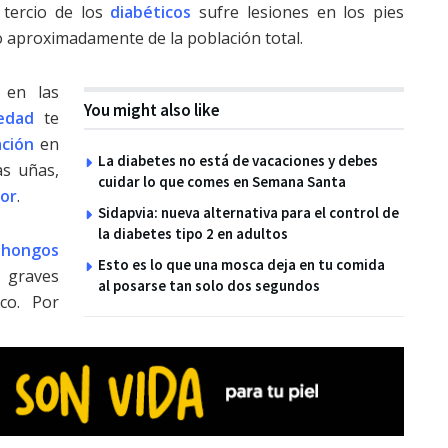
 tercio de los
diabéticos
sufre lesiones en los pies
nto aproximadamente de la población total.
 en las
You might also like
edad
te
ación
en
La diabetes no está de vacaciones y debes
as uñas,
cuidar lo que comes en Semana Santa
lor
.
Sidapvia: nueva alternativa para el control de
la diabetes tipo 2 en adultos
 hongos
Esto es lo que una mosca deja en tu comida
 graves
al posarse tan solo dos segundos
ico. Por