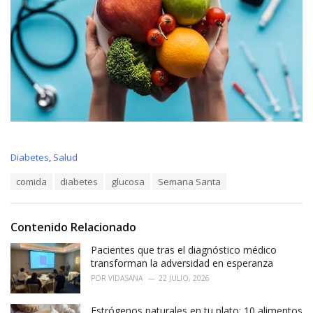
C
Diabetes
,
Salud
a
T
comida
diabetes
glucosa
Semana Santa
t
a
e
g
g
s
o
Contenido Relacionado
:
r
i
Pacientes que tras el diagnóstico médico
e
transforman la adversidad en esperanza
s
POR
VIDASANA
22 JULIO, 2026
:
Estrógenos naturales en tu plato: 10 alimentos