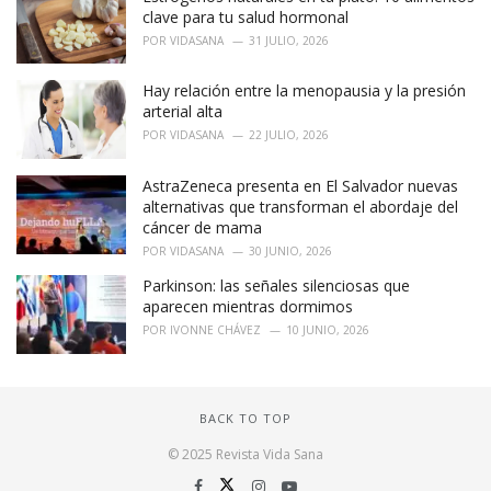
clave para tu salud hormonal
POR
VIDASANA
31 JULIO, 2026
Hay relación entre la menopausia y la presión
arterial alta
POR
VIDASANA
22 JULIO, 2026
AstraZeneca presenta en El Salvador nuevas
alternativas que transforman el abordaje del
cáncer de mama
POR
VIDASANA
30 JUNIO, 2026
Parkinson: las señales silenciosas que
aparecen mientras dormimos
POR
IVONNE CHÁVEZ
10 JUNIO, 2026
BACK TO TOP
© 2025 Revista Vida Sana