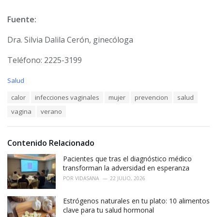
F
uente:
Dra. Silvia Dalila Cerón, ginecóloga
Teléfono: 2225-3199
C
Salud
a
T
calor
infecciones vaginales
mujer
prevencion
salud
t
a
e
vagina
verano
g
g
s
o
:
r
i
Contenido Relacionado
e
Pacientes que tras el diagnóstico médico
s
:
transforman la adversidad en esperanza
POR
VIDASANA
22 JULIO, 2026
Estrógenos naturales en tu plato: 10 alimentos
clave para tu salud hormonal