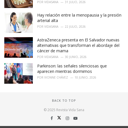
POR
VIDASANA
31 JULIO, 2026
Hay relación entre la menopausia y la presión
arterial alta
POR
VIDASANA
22 JULIO, 2026
AstraZeneca presenta en El Salvador nuevas
alternativas que transforman el abordaje del
cáncer de mama
POR
VIDASANA
30 JUNIO, 2026
Parkinson: las señales silenciosas que
aparecen mientras dormimos
POR
IVONNE CHÁVEZ
10 JUNIO, 2026
BACK TO TOP
© 2025 Revista Vida Sana