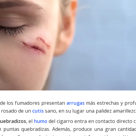
s de los fumadores presentan
arrugas
más estrechas y prof
o rosado de un
cutis
sano, en su lugar una palidez amarillezc
 quebradizos
, el
humo
del cigarro entra en contacto directo c
n puntas quebradizas. Además, produce una gran cantidad 