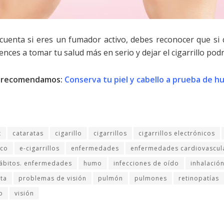
enta si eres un fumador activo, debes reconocer que si q
ces a tomar tu salud más en serio y dejar el cigarrillo podr
 recomendamos:
Conserva tu piel y cabello a prueba de 
x
cataratas
cigarillo
cigarrillos
cigarrillos electrónicos
aco
e-cigarrillos
enfermedades
enfermedades cardiovascul
ábitos. enfermedades
humo
infecciones de oído
inhalació
sta
problemas de visión
pulmón
pulmones
retinopatías
o
visión