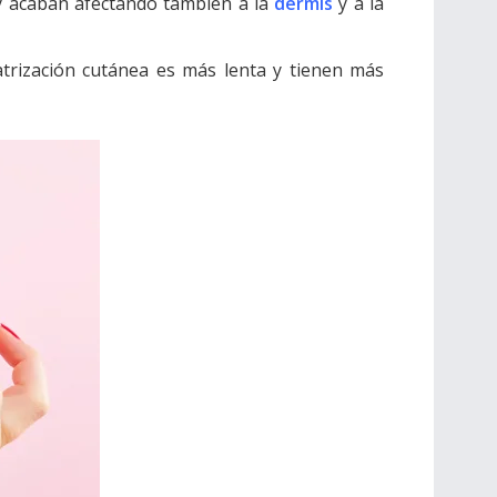
a y acaban afectando también a la
dermis
y a la
catrización cutánea es más lenta y tienen más