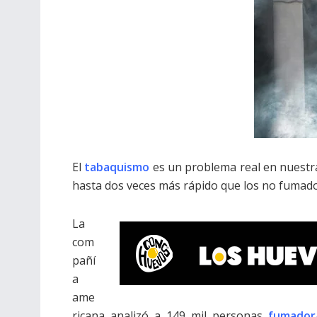
El
tabaquismo
es un problema real en nuest
hasta dos veces más rápido que los no fumado
La
com
pañí
a
ame
ricana analizó a 149 mil personas
fumador