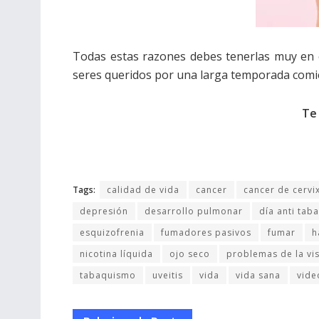
Todas estas razones debes tenerlas muy en cu
seres queridos por una larga temporada comien
Te
Tags:
calidad de vida
cancer
cancer de cervi
depresión
desarrollo pulmonar
día anti tab
esquizofrenia
fumadores pasivos
fumar
h
nicotina líquida
ojo seco
problemas de la vi
tabaquismo
uveitis
vida
vida sana
vide