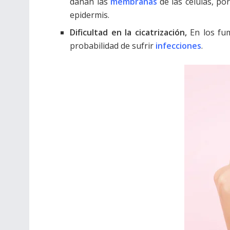
dañan las
membranas
de las células, p
epidermis.
Dificultad en la cicatrización,
En los fu
probabilidad de sufrir
infecciones
.