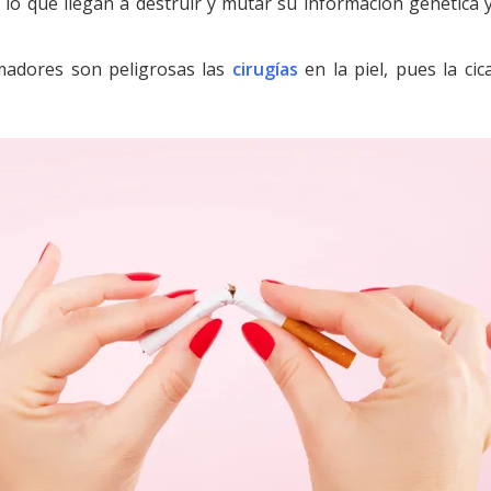
or lo que llegan a destruir y mutar su información genétic
madores son peligrosas las
cirugías
en la piel, pues la ci