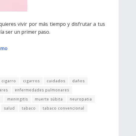
uieres vivir por más tiempo y disfrutar a tus
ía ser un primer paso.
humo
cigarro
cigarros
cuidados
daños
ares
enfermedades pulmonares
n
meningitis
muerte súbita
neuropatia
salud
tabaco
tabaco convencional