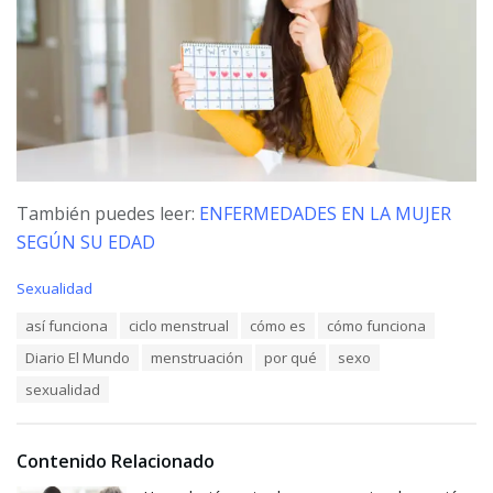
También puedes leer:
ENFERMEDADES EN LA MUJER
SEGÚN SU EDAD
C
Sexualidad
a
T
así funciona
ciclo menstrual
cómo es
cómo funciona
t
a
e
Diario El Mundo
menstruación
por qué
sexo
g
g
s
o
sexualidad
:
r
i
e
Contenido Relacionado
s
: