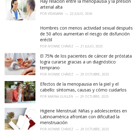
Hay relación entre la menopausia y la presión
arterial alta
POR
VIDASANA
22 JULIO, 2026
Hombres con menos actividad sexual después
de 50 años aumentan el riesgo de disfunción
eréctil
POR
IVONNE CHÁVEZ
21 JULIO, 2025
El 75% de los pacientes de cáncer de próstata
logra curarse gracias a un diagnóstico
temprano
POR
IVONNE CHÁVEZ
29 OCTUBRE, 2025
Efectos de la menopausia en la piel y el
cabello: síntomas, causas y cómo cuidarlos
POR
KARINA GUILLEN
29 OCTUBRE, 2025
Higiene Menstrual: Niñas y adolescentes en
Latinoamérica afrontan con dificultad la
menstruación
POR
IVONNE CHÁVEZ
29 OCTUBRE, 2025