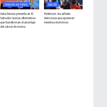
CÁNCER DE SENO
SALUD
AstraZeneca presenta en El
Parkinson: las señales
Salvador nuevas alternativas
silenciosas que aparecen
que transforman el abordaje
mientras dormimos
del cáncer de mama