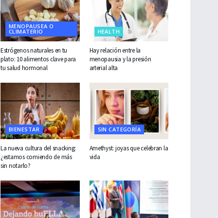
MENOPAUSEA O
CLIMATERIO
HEALTH
Estrógenos naturales en tu
Hay relación entre la
plato: 10 alimentos clave para
menopausia y la presión
tu salud hormonal
arterial alta
BIENESTAR
SIN CATEGORÍA
La nueva cultura del snacking:
Amethyst: joyas que celebran la
¿estamos comiendo de más
vida
sin notarlo?