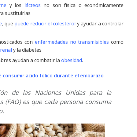
rne
y los
lácteos
no son física o económicamente
a sustituirlas
e
, que
puede reducir el colesterol
y ayudar a controlar
nosticados con
enfermedades no transmisibles
como
renal
y la diabetes
bres ayudan a combatir la
obesidad
.
 consumir ácido fólico durante el embarazo
ción de las Naciones Unidas para la
aes (FAO) es que cada persona consuma
o.