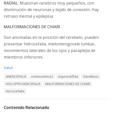
RADIAL:
Muestran cerebros muy pequeños, con
disminución de neuronas y tejido de conexión. Hay
retraso mental y epilepsia.
MALFORMACIONES DE CHIARI
Son anomalías en la posición del cerebelo, pueden
presentar hidrocefalia, mielomenigocele lumbar,
movimientos laterales de los ojos y paraplejia de
miembros inferiores.
C
Salud
a
T
ANENCEFALIA
cromosómicos
espina bífida
Genéticos
t
a
e
HOLOPROSENCEFALIA
MALFORMACIONES DE CHIARI
g
g
s
o
microcefalia
:
r
i
e
Contenido Relacionado
s
: