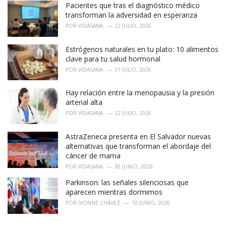
Pacientes que tras el diagnóstico médico
transforman la adversidad en esperanza
POR
VIDASANA
22 JULIO, 2026
Estrógenos naturales en tu plato: 10 alimentos
clave para tu salud hormonal
POR
VIDASANA
31 JULIO, 2026
Hay relación entre la menopausia y la presión
arterial alta
POR
VIDASANA
22 JULIO, 2026
AstraZeneca presenta en El Salvador nuevas
alternativas que transforman el abordaje del
cáncer de mama
POR
VIDASANA
30 JUNIO, 2026
Parkinson: las señales silenciosas que
aparecen mientras dormimos
POR
IVONNE CHÁVEZ
10 JUNIO, 2026