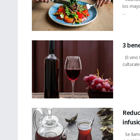
los may
...
3 bene
El vino 
cultural
Reduce
infusi
Se llama