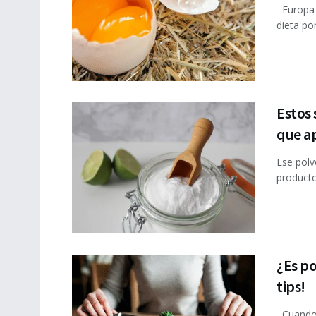
Europa P
dieta por
Estos 
que a
Ese polv
producto
¿Es po
tips!
Cuando s