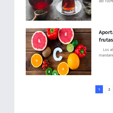
del 100%.
Aport
frutas
Los alim
mandarin
1
2