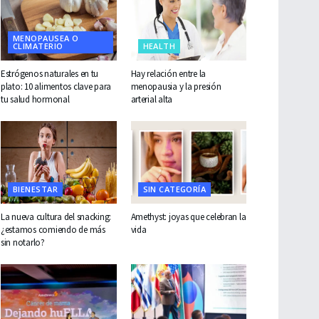
MENOPAUSEA O
CLIMATERIO
HEALTH
Estrógenos naturales en tu
Hay relación entre la
plato: 10 alimentos clave para
menopausia y la presión
tu salud hormonal
arterial alta
BIENESTAR
SIN CATEGORÍA
La nueva cultura del snacking:
Amethyst: joyas que celebran la
¿estamos comiendo de más
vida
sin notarlo?