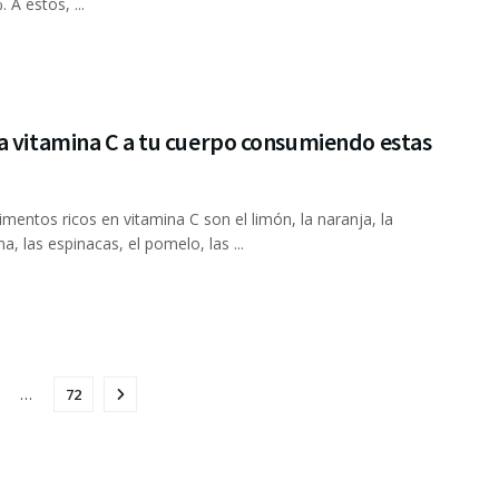
 A estos, ...
a vitamina C a tu cuerpo consumiendo estas
entos ricos en vitamina C son el limón, la naranja, la
a, las espinacas, el pomelo, las ...
…
72