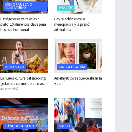
MENOPAUSEA O
CLIMATERIO
HEALTH
Estrógenos naturales en tu
Hay relación entre la
plato: 10 alimentos clave para
menopausia y la presión
tu salud hormonal
arterial alta
BIENESTAR
SIN CATEGORÍA
La nueva cultura del snacking:
Amethyst: joyas que celebran la
¿estamos comiendo de más
vida
sin notarlo?
CÁNCER DE SENO
SALUD