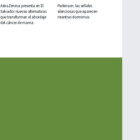
AstraZeneca presenta en El
Parkinson: las señales
Salvador nuevas alternativas
silenciosas que aparecen
que transforman el abordaje
mientras dormimos
del cáncer de mama