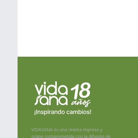
VIDASANA es una revista impresa y
online comprometida con la difusión de