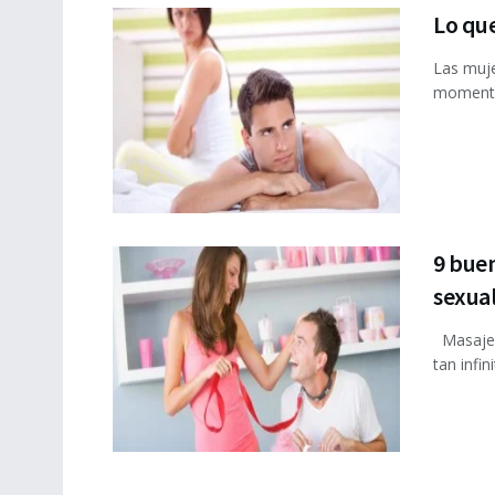
Lo que
Las muje
momento 
9 buen
sexua
Masajes,
tan infin