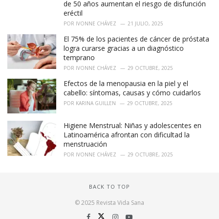
de 50 años aumentan el riesgo de disfunción
eréctil
POR
IVONNE CHÁVEZ
21 JULIO, 2025
El 75% de los pacientes de cáncer de próstata
logra curarse gracias a un diagnóstico
temprano
POR
IVONNE CHÁVEZ
29 OCTUBRE, 2025
Efectos de la menopausia en la piel y el
cabello: síntomas, causas y cómo cuidarlos
POR
KARINA GUILLEN
29 OCTUBRE, 2025
Higiene Menstrual: Niñas y adolescentes en
Latinoamérica afrontan con dificultad la
menstruación
POR
IVONNE CHÁVEZ
29 OCTUBRE, 2025
BACK TO TOP
© 2025 Revista Vida Sana