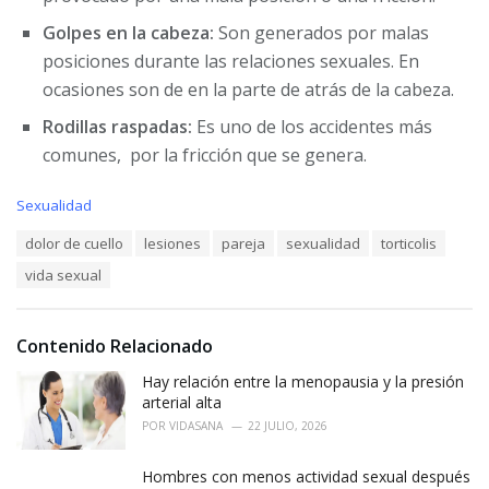
Golpes en la cabeza:
Son generados por malas
posiciones durante las relaciones sexuales. En
ocasiones son de en la parte de atrás de la cabeza.
Rodillas raspadas:
Es uno de los accidentes más
comunes, por la fricción que se genera.
C
Sexualidad
a
T
dolor de cuello
lesiones
pareja
sexualidad
torticolis
t
a
e
vida sexual
g
g
s
o
:
r
i
Contenido Relacionado
e
Hay relación entre la menopausia y la presión
s
:
arterial alta
POR
VIDASANA
22 JULIO, 2026
Hombres con menos actividad sexual después