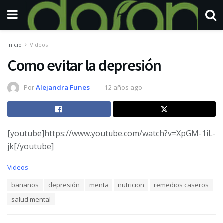
Inicio
Videos
Como evitar la depresión
Por
Alejandra Funes
12 años ago
[youtube]https://www.youtube.com/watch?v=XpGM-1iL-
jk[/youtube]
C
Videos
a
T
bananos
depresión
menta
nutricion
remedios caseros
t
a
e
salud mental
g
g
s
o
:
r