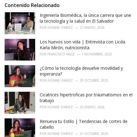
i
Contenido Relacionado
e
Ingeniería Biomédica, la única carrera que une
s
:
la tecnología y la salud en El Salvador
POR
IVONNE CHÁVEZ
27 ENERO, 2026
Los huevos son vida | Entrevista con Licda.
Karla Mirón, nutricionista.
POR
FRANCISCO VALLE
1 NOVIEMBRE, 2025
¿Cómo la tecnología devuelve movilidad y
esperanza?
POR
IVONNE CHÁVEZ
29 OCTUBRE, 2025
Cicatrices hipertroficas por traumatismos en el
trabajo
POR
IVONNE CHÁVEZ
25 ENERO, 2026
Renueva tu Estilo | Tendencias de cortes de
cabello
POR
IVONNE CHÁVEZ
31 OCTUBRE, 2025