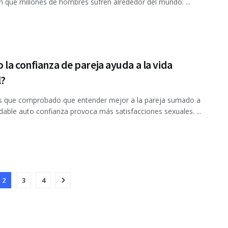
n que millones de hombres sufren alrededor del mundo. ...
la confianza de pareja ayuda a la vida
l?
s que comprobado que entender mejor a la pareja sumado a
dable auto confianza provoca más satisfacciones sexuales. ...
2
3
4