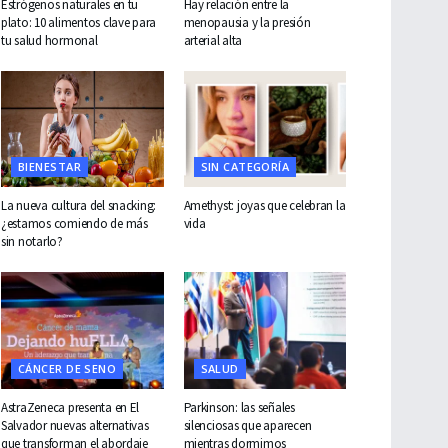
Estrógenos naturales en tu
Hay relación entre la
plato: 10 alimentos clave para
menopausia y la presión
tu salud hormonal
arterial alta
BIENESTAR
SIN CATEGORÍA
La nueva cultura del snacking:
Amethyst: joyas que celebran la
¿estamos comiendo de más
vida
sin notarlo?
CÁNCER DE SENO
SALUD
AstraZeneca presenta en El
Parkinson: las señales
Salvador nuevas alternativas
silenciosas que aparecen
que transforman el abordaje
mientras dormimos