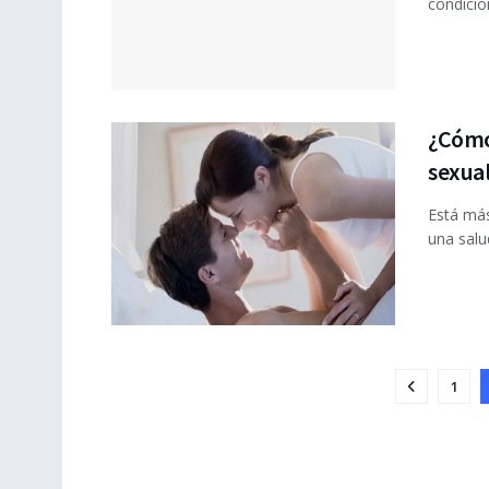
condició
¿Cómo 
sexua
Está má
una salu
1