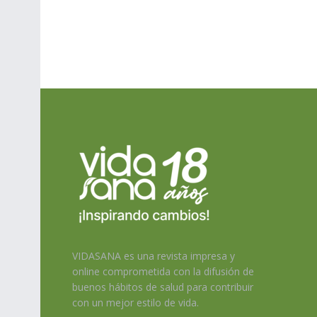
VIDASANA es una revista impresa y
online comprometida con la difusión de
buenos hábitos de salud para contribuir
con un mejor estilo de vida.