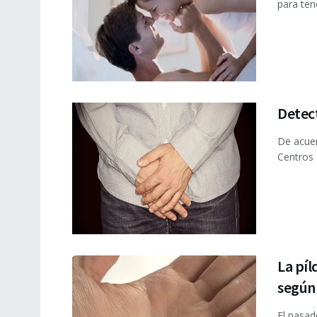
para tene
Detec
De acuer
Centros 
La píl
según
El pasad