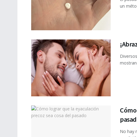
un métod
¡Abraz
Diversos
mostrand
Cómo l
pasad
No hay n