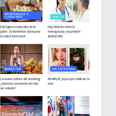
MENOPAUSEA O
CLIMATERIO
HEALTH
Estrógenos naturales en tu
Hay relación entre la
plato: 10 alimentos clave para
menopausia y la presión
tu salud hormonal
arterial alta
BIENESTAR
SIN CATEGORÍA
La nueva cultura del snacking:
Amethyst: joyas que celebran la
¿estamos comiendo de más
vida
sin notarlo?