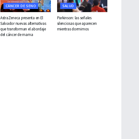
CÁNCER DE SENO
SALUD
AstraZeneca presenta en El
Parkinson: las señales
Salvador nuevas alternativas
silenciosas que aparecen
que transforman el abordaje
mientras dormimos
del cáncer de mama