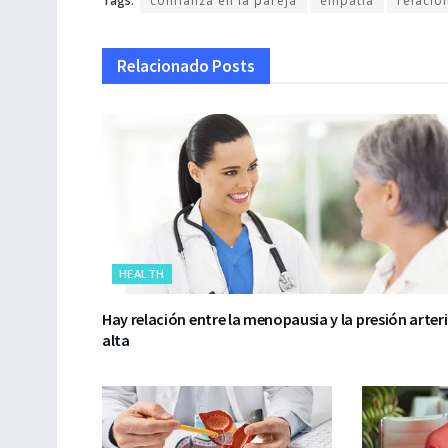
Tags:
confianza en la pareja
empatía
relacio
Relacionado
Posts
HEALTH
Hay relación entre la menopausia y la presión arteri
alta