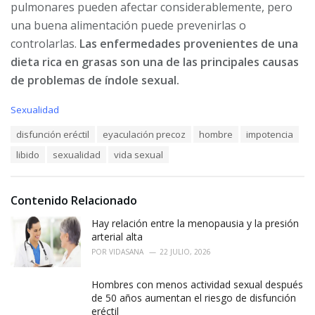
pulmonares pueden afectar considerablemente, pero
una buena alimentación puede prevenirlas o
controlarlas.
Las enfermedades provenientes de una
dieta rica en grasas son una de las principales causas
de problemas de índole sexual.
C
Sexualidad
a
T
disfunción eréctil
eyaculación precoz
hombre
impotencia
t
a
e
libido
sexualidad
vida sexual
g
g
s
o
:
r
i
Contenido Relacionado
e
Hay relación entre la menopausia y la presión
s
:
arterial alta
POR
VIDASANA
22 JULIO, 2026
Hombres con menos actividad sexual después
de 50 años aumentan el riesgo de disfunción
eréctil