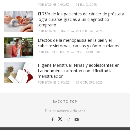
POR
IVONNE CHÁVEZ
21 JULIO, 2025
El 75% de los pacientes de cáncer de próstata
logra curarse gracias a un diagnóstico
temprano
POR
IVONNE CHÁVEZ
29 OCTUBRE, 2025
Efectos de la menopausia en la piel y el
cabello: síntomas, causas y cómo cuidarlos
POR
KARINA GUILLEN
29 OCTUBRE, 2025
Higiene Menstrual: Niñas y adolescentes en
Latinoamérica afrontan con dificultad la
menstruación
POR
IVONNE CHÁVEZ
29 OCTUBRE, 2025
BACK TO TOP
© 2025 Revista Vida Sana