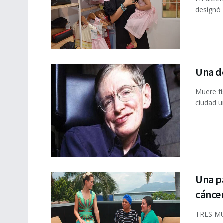
designó 
Una de
Muere fí
ciudad u
Una pa
cánce
TRES M