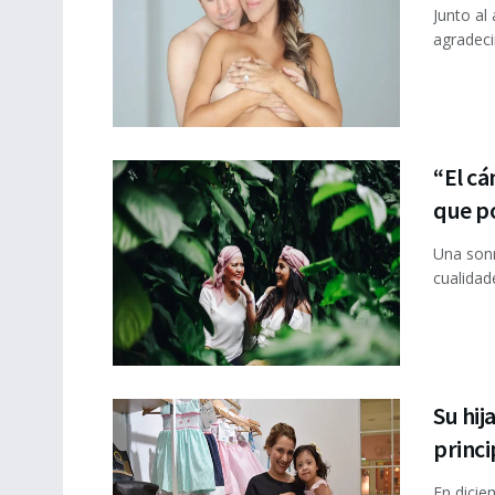
Junto al
agradeci
“El cá
que p
Una sonr
cualidad
Su hij
princi
En dicie