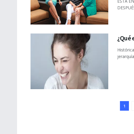
ESTA E
DESPUÉS 
¿Qué e
Históric
jerarquí
1