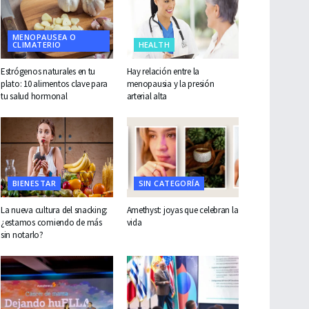
MENOPAUSEA O
CLIMATERIO
HEALTH
Estrógenos naturales en tu
Hay relación entre la
plato: 10 alimentos clave para
menopausia y la presión
tu salud hormonal
arterial alta
BIENESTAR
SIN CATEGORÍA
La nueva cultura del snacking:
Amethyst: joyas que celebran la
¿estamos comiendo de más
vida
sin notarlo?