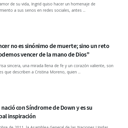
 amor de su vida, Ingrid quiso hacer un homenaje de
miento a sus senos en redes sociales, antes ...
ncer no es sinónimo de muerte; sino un reto
odemos vencer de la mano de Dios”
isa sincera, una mirada llena de fe y un corazón valiente, son
es que describen a Cristina Moreno, quien ...
a nació con Síndrome de Down y es su
pal inspiración
mbre de 2011, la Asamblea General de las Naciones Unidas