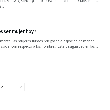
NFERMEDAD, SINO QUE INCLUSO, SE PUEDE SER MÁS BELLA
...
s ser mujer hoy?
amente, las mujeres fuimos relegadas a espacios de menor
a social con respecto a los hombres. Esta desigualdad en las ...
2
3