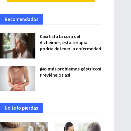
Recomendados
Casi lista la cura del
Alzhéimer, esta terapia
podría detener la enfermedad
¡No más problemas gástricos!
Previénelos así
No te lo pierdas