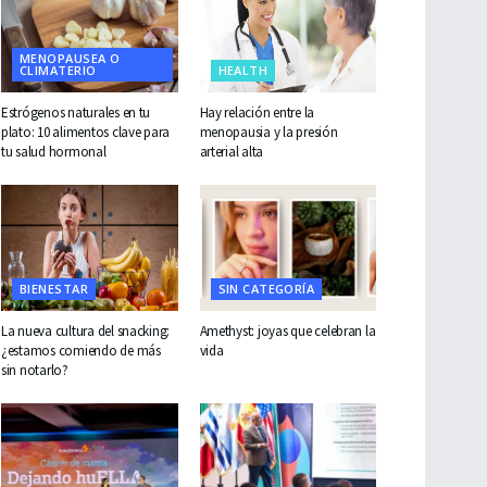
MENOPAUSEA O
CLIMATERIO
HEALTH
Estrógenos naturales en tu
Hay relación entre la
plato: 10 alimentos clave para
menopausia y la presión
tu salud hormonal
arterial alta
BIENESTAR
SIN CATEGORÍA
La nueva cultura del snacking:
Amethyst: joyas que celebran la
¿estamos comiendo de más
vida
sin notarlo?