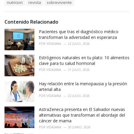
:
nutricion
revista
sobreviviente
Contenido Relacionado
Pacientes que tras el diagnóstico médico
transforman la adversidad en esperanza
POR
VIDASANA
22 JULIO, 2026
Estrógenos naturales en tu plato: 10 alimentos
clave para tu salud hormonal
POR
VIDASANA
31 JULIO, 2026
Hay relación entre la menopausia y la presión
arterial alta
POR
VIDASANA
22 JULIO, 2026
AstraZeneca presenta en El Salvador nuevas
alternativas que transforman el abordaje del
cáncer de mama
POR
VIDASANA
30 JUNIO, 2026