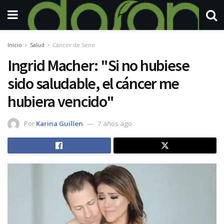
Inicio
Salud
Cáncer de Seno
Ingrid Macher: "Si no hubiese
sido saludable, el cáncer me
hubiera vencido"
Por
Karina Guillen
7 años ago