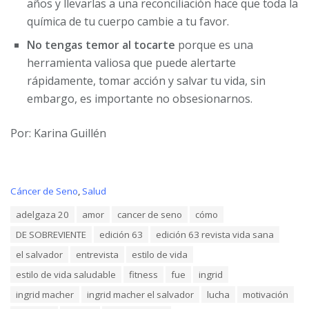
años y llevarlas a una reconciliación hace que toda la
química de tu cuerpo cambie a tu favor.
No tengas temor al tocarte
porque es una
herramienta valiosa que puede alertarte
rápidamente, tomar acción y salvar tu vida, sin
embargo, es importante no obsesionarnos.
Por: Karina Guillén
C
Cáncer de Seno
,
Salud
a
T
adelgaza 20
amor
cancer de seno
cómo
t
a
e
DE SOBREVIENTE
edición 63
edición 63 revista vida sana
g
g
s
o
el salvador
entrevista
estilo de vida
:
r
estilo de vida saludable
fitness
fue
ingrid
i
e
ingrid macher
ingrid macher el salvador
lucha
motivación
s