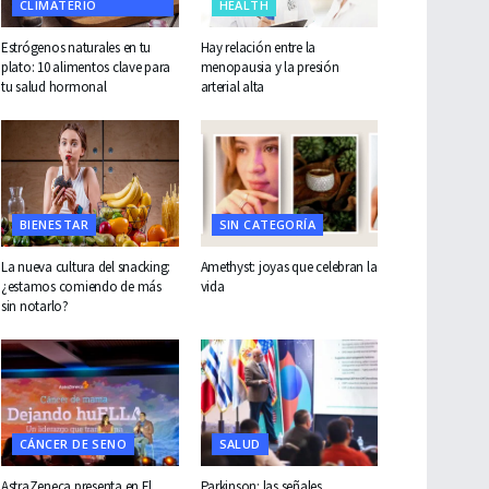
CLIMATERIO
HEALTH
Estrógenos naturales en tu
Hay relación entre la
plato: 10 alimentos clave para
menopausia y la presión
tu salud hormonal
arterial alta
BIENESTAR
SIN CATEGORÍA
La nueva cultura del snacking:
Amethyst: joyas que celebran la
¿estamos comiendo de más
vida
sin notarlo?
CÁNCER DE SENO
SALUD
AstraZeneca presenta en El
Parkinson: las señales