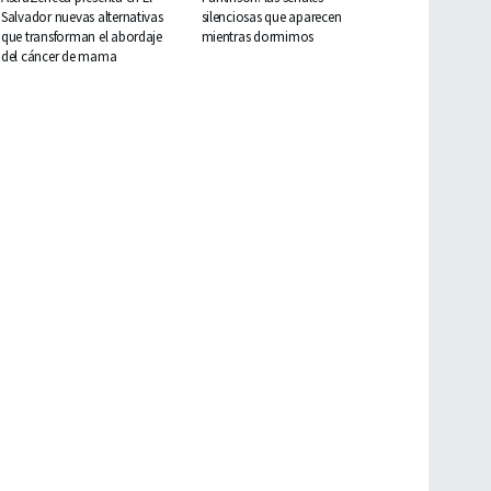
Salvador nuevas alternativas
silenciosas que aparecen
que transforman el abordaje
mientras dormimos
del cáncer de mama