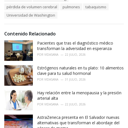
g
s
o
pérdida de volumen cerebral
pulmones
tabaquismo
:
r
Universidad de Washington
i
e
s
:
Contenido Relacionado
Pacientes que tras el diagnóstico médico
transforman la adversidad en esperanza
POR
VIDASANA
22 JULIO, 2026
Estrógenos naturales en tu plato: 10 alimentos
clave para tu salud hormonal
POR
VIDASANA
31 JULIO, 2026
Hay relación entre la menopausia y la presión
arterial alta
POR
VIDASANA
22 JULIO, 2026
AstraZeneca presenta en El Salvador nuevas
alternativas que transforman el abordaje del