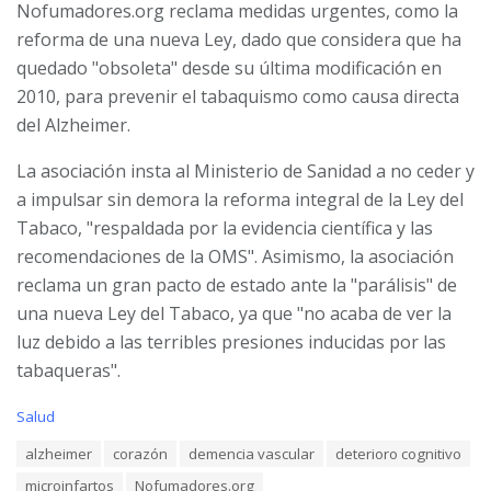
Nofumadores.org reclama medidas urgentes, como la
reforma de una nueva Ley, dado que considera que ha
quedado "obsoleta" desde su última modificación en
2010, para prevenir el tabaquismo como causa directa
del Alzheimer.
La asociación insta al Ministerio de Sanidad a no ceder y
a impulsar sin demora la reforma integral de la Ley del
Tabaco, "respaldada por la evidencia científica y las
recomendaciones de la OMS". Asimismo, la asociación
reclama un gran pacto de estado ante la "parálisis" de
una nueva Ley del Tabaco, ya que "no acaba de ver la
luz debido a las terribles presiones inducidas por las
tabaqueras".
C
Salud
a
T
alzheimer
corazón
demencia vascular
deterioro cognitivo
t
a
e
microinfartos
Nofumadores.org
g