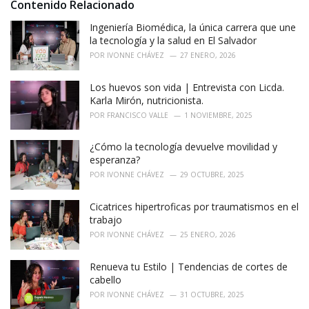
i
Contenido Relacionado
e
Ingeniería Biomédica, la única carrera que une
s
:
la tecnología y la salud en El Salvador
POR
IVONNE CHÁVEZ
27 ENERO, 2026
Los huevos son vida | Entrevista con Licda.
Karla Mirón, nutricionista.
POR
FRANCISCO VALLE
1 NOVIEMBRE, 2025
¿Cómo la tecnología devuelve movilidad y
esperanza?
POR
IVONNE CHÁVEZ
29 OCTUBRE, 2025
Cicatrices hipertroficas por traumatismos en el
trabajo
POR
IVONNE CHÁVEZ
25 ENERO, 2026
Renueva tu Estilo | Tendencias de cortes de
cabello
POR
IVONNE CHÁVEZ
31 OCTUBRE, 2025