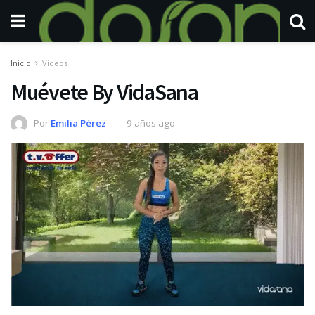
Inicio
Videos
Muévete By VidaSana
Por
Emilia Pérez
9 años ago