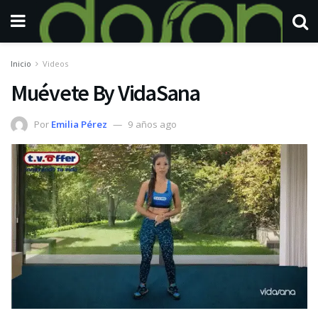
Inicio
Videos
Muévete By VidaSana
Por
Emilia Pérez
9 años ago