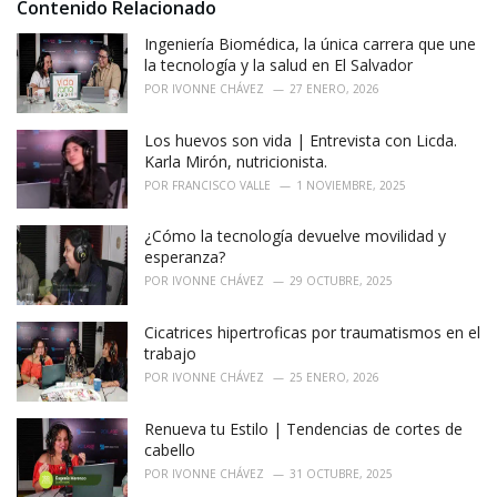
i
Contenido Relacionado
e
Ingeniería Biomédica, la única carrera que une
s
:
la tecnología y la salud en El Salvador
POR
IVONNE CHÁVEZ
27 ENERO, 2026
Los huevos son vida | Entrevista con Licda.
Karla Mirón, nutricionista.
POR
FRANCISCO VALLE
1 NOVIEMBRE, 2025
¿Cómo la tecnología devuelve movilidad y
esperanza?
POR
IVONNE CHÁVEZ
29 OCTUBRE, 2025
Cicatrices hipertroficas por traumatismos en el
trabajo
POR
IVONNE CHÁVEZ
25 ENERO, 2026
Renueva tu Estilo | Tendencias de cortes de
cabello
POR
IVONNE CHÁVEZ
31 OCTUBRE, 2025