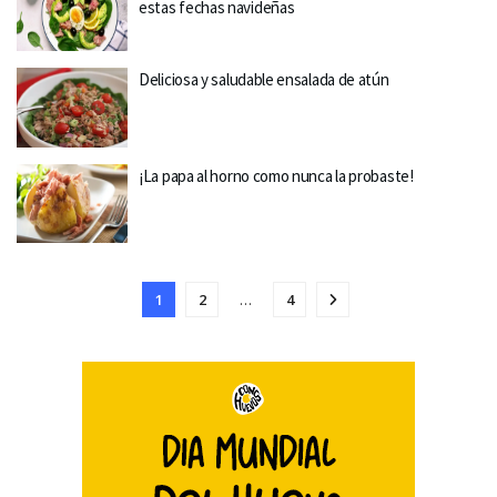
estas fechas navideñas
Deliciosa y saludable ensalada de atún
¡La papa al horno como nunca la probaste!
1
2
…
4