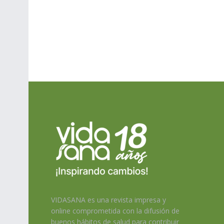
VIDASANA es una revista impresa y
online comprometida con la difusión de
buenos hábitos de salud para contribuir