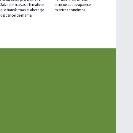
Salvador nuevas alternativas
silenciosas que aparecen
que transforman el abordaje
mientras dormimos
del cáncer de mama