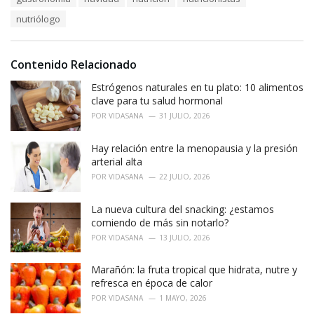
g
g
s
o
nutriólogo
:
r
i
e
Contenido Relacionado
s
:
Estrógenos naturales en tu plato: 10 alimentos
clave para tu salud hormonal
POR
VIDASANA
31 JULIO, 2026
Hay relación entre la menopausia y la presión
arterial alta
POR
VIDASANA
22 JULIO, 2026
La nueva cultura del snacking: ¿estamos
comiendo de más sin notarlo?
POR
VIDASANA
13 JULIO, 2026
Marañón: la fruta tropical que hidrata, nutre y
refresca en época de calor
POR
VIDASANA
1 MAYO, 2026