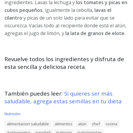
ingredientes. Lavas la lechuga y
los tomates y picas en
cubos pequeños
, igualmente la cebolla,
lavas el
cilantro
y picas de un solo lado para evitar que se
oscurezca. Vacías todo al recipiente donde está el atún,
agregas el jugo de limón, y
la lata de granos de elote.
Revuelve todos los ingredientes y disfruta de
esta sencilla y deliciosa receta.
También puedes leer:
Si quieres ser más
saludable, agrega estas semillas en tu dieta
C
Nutrición
a
T
alimentacion saludable
alimentos
atún
chef
cocina
t
a
e
gastronomia
navidad
nutricion
nutricionistas