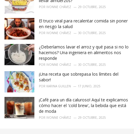
llevar almuerzos?
s
POR
IVONNE CHÁVEZ
29 OCTUBRE, 2025
:
El truco viral para recalentar comida sin poner
en riesgo la salud
POR
IVONNE CHÁVEZ
30 OCTUBRE, 2025
¿Deberíamos lavar el arroz y qué pasa si no lo
hacemos? Una ingeniera en alimentos nos
responde
POR
IVONNE CHÁVEZ
30 OCTUBRE, 2025
¡Una receta que sobrepasa los límites del
sabor!
POR
KARINA GUILLEN
17 JUNIO, 2025
¡Café para un día caluroso! Aquí te explicamos
cómo hacer el 'cold brew', la bebida que está
de moda
POR
IVONNE CHÁVEZ
29 OCTUBRE, 2025