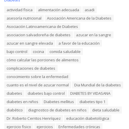
a
T
actividad fisica
alimentación adecuada
asadi
t
a
e
asesoría nutricional
Asociación Americana de la Diabetes
g
g
s
o
Asociación Latinoamericana de Diabetes
:
r
asociacion salvadoreña de diabetes
azucar en la sangre
i
e
azucar en sangre elevada
a favor de la educación
s
:
bajo control
cocina
comida saludable
cómo calcular las porciones de alimentos
complicaciones de diabetes
conocimiento sobre la enfermedad
cuanto es el nivel de azucar normal
Dia Mundial de la diabetes
diabetes
diabetes bajo control
DIABETES BY VIDASANA
diabetes en niños
Diabetes mellitus
diabetes tipo 1
diabético
diagnostico de diabetes en niños
dieta saludable
Dr. Roberto Cerritos Henríquez
educación diabetológica
ejercicio fisico
ejercicios
Enfermedades crónicas