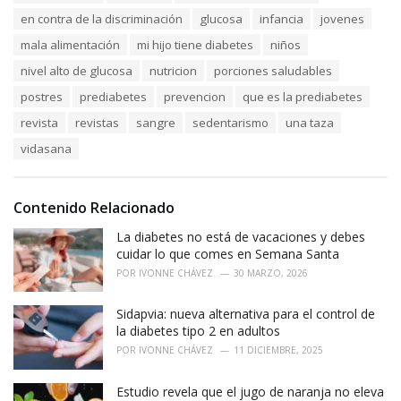
en contra de la discriminación
glucosa
infancia
jovenes
mala alimentación
mi hijo tiene diabetes
niños
nivel alto de glucosa
nutricion
porciones saludables
postres
prediabetes
prevencion
que es la prediabetes
revista
revistas
sangre
sedentarismo
una taza
vidasana
Contenido Relacionado
La diabetes no está de vacaciones y debes
cuidar lo que comes en Semana Santa
POR
IVONNE CHÁVEZ
30 MARZO, 2026
Sidapvia: nueva alternativa para el control de
la diabetes tipo 2 en adultos
POR
IVONNE CHÁVEZ
11 DICIEMBRE, 2025
Estudio revela que el jugo de naranja no eleva