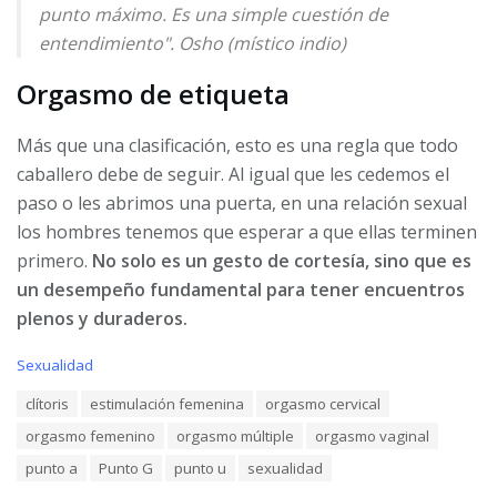
punto máximo. Es una simple cuestión de
entendimiento". Osho (místico indio)
Orgasmo de etiqueta
Más que una clasificación, esto es una regla que todo
caballero debe de seguir. Al igual que les cedemos el
paso o les abrimos una puerta, en una relación sexual
los hombres tenemos que esperar a que ellas terminen
primero.
No solo es un gesto de cortesía, sino que es
un desempeño fundamental para tener encuentros
plenos y duraderos.
C
Sexualidad
a
T
clítoris
estimulación femenina
orgasmo cervical
t
a
e
orgasmo femenino
orgasmo múltiple
orgasmo vaginal
g
g
s
o
punto a
Punto G
punto u
sexualidad
:
r