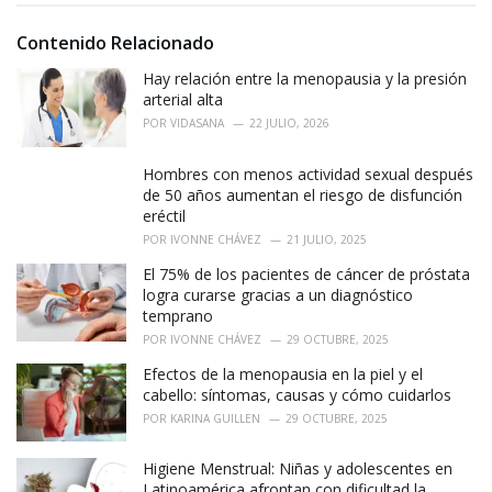
i
e
Contenido Relacionado
s
:
Hay relación entre la menopausia y la presión
arterial alta
POR
VIDASANA
22 JULIO, 2026
Hombres con menos actividad sexual después
de 50 años aumentan el riesgo de disfunción
eréctil
POR
IVONNE CHÁVEZ
21 JULIO, 2025
El 75% de los pacientes de cáncer de próstata
logra curarse gracias a un diagnóstico
temprano
POR
IVONNE CHÁVEZ
29 OCTUBRE, 2025
Efectos de la menopausia en la piel y el
cabello: síntomas, causas y cómo cuidarlos
POR
KARINA GUILLEN
29 OCTUBRE, 2025
Higiene Menstrual: Niñas y adolescentes en
Latinoamérica afrontan con dificultad la