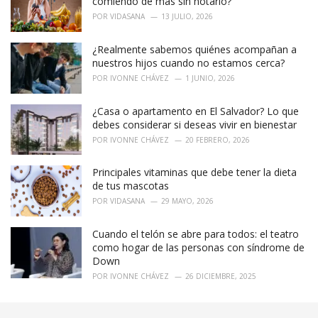
comiendo de más sin notarlo?
POR
VIDASANA
13 JULIO, 2026
¿Realmente sabemos quiénes acompañan a
nuestros hijos cuando no estamos cerca?
POR
IVONNE CHÁVEZ
1 JUNIO, 2026
¿Casa o apartamento en El Salvador? Lo que
debes considerar si deseas vivir en bienestar
POR
IVONNE CHÁVEZ
20 FEBRERO, 2026
Principales vitaminas que debe tener la dieta
de tus mascotas
POR
VIDASANA
29 MAYO, 2026
Cuando el telón se abre para todos: el teatro
como hogar de las personas con síndrome de
Down
POR
IVONNE CHÁVEZ
26 DICIEMBRE, 2025