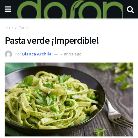
Inicio
Cocina
Pasta verde ¡Imperdible!
Por
Blanca Archila
7 años ago