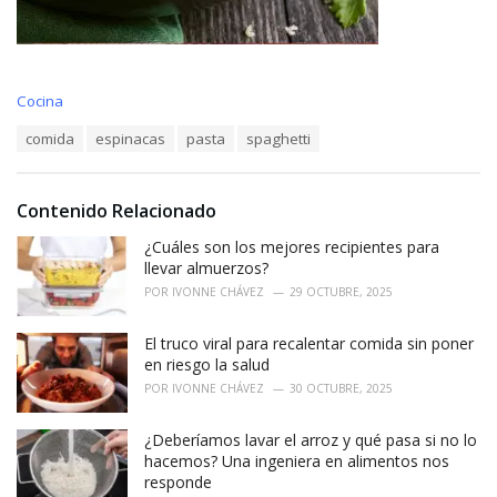
C
Cocina
a
T
comida
espinacas
pasta
spaghetti
t
a
e
g
g
s
o
Contenido Relacionado
:
r
i
¿Cuáles son los mejores recipientes para
e
llevar almuerzos?
s
POR
IVONNE CHÁVEZ
29 OCTUBRE, 2025
:
El truco viral para recalentar comida sin poner
en riesgo la salud
POR
IVONNE CHÁVEZ
30 OCTUBRE, 2025
¿Deberíamos lavar el arroz y qué pasa si no lo
hacemos? Una ingeniera en alimentos nos
responde