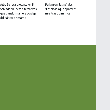
AstraZeneca presenta en El
Parkinson: las señales
Salvador nuevas alternativas
silenciosas que aparecen
que transforman el abordaje
mientras dormimos
del cáncer de mama