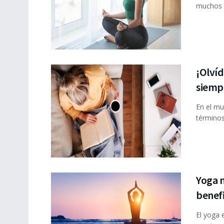
muchos .
¡Olvíd
siempr
En el mu
términos
Yoga m
benefi
El yoga 