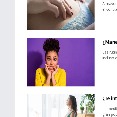
A mayore
el contr
¿Manej
Las ruti
incluso e
¿Te in
La medit
gran pop