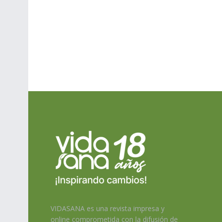
VIDASANA es una revista impresa y
online comprometida con la difusión de