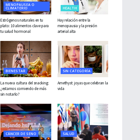
MENOPAUSEA O
CLIMATERIO
HEALTH
Estrógenos naturales en tu
Hay relación entre la
plato: 10 alimentos clave para
menopausia y la presión
tu salud hormonal
arterial alta
BIENESTAR
SIN CATEGORÍA
La nueva cultura del snacking:
Amethyst: joyas que celebran la
¿estamos comiendo de más
vida
sin notarlo?
CÁNCER DE SENO
SALUD