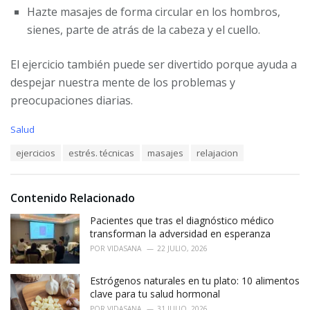
Hazte masajes de forma circular en los hombros,
sienes, parte de atrás de la cabeza y el cuello.
El ejercicio también puede ser divertido porque ayuda a
despejar nuestra mente de los problemas y
preocupaciones diarias.
C
Salud
a
T
ejercicios
estrés. técnicas
masajes
relajacion
t
a
e
g
g
s
o
Contenido Relacionado
:
r
i
Pacientes que tras el diagnóstico médico
e
transforman la adversidad en esperanza
s
POR
VIDASANA
22 JULIO, 2026
:
Estrógenos naturales en tu plato: 10 alimentos
clave para tu salud hormonal
POR
VIDASANA
31 JULIO, 2026