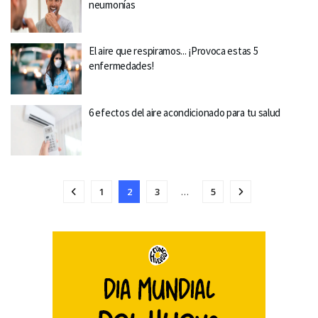
neumonías
El aire que respiramos... ¡Provoca estas 5
enfermedades!
6 efectos del aire acondicionado para tu salud
1
2
3
…
5