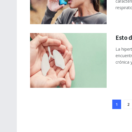
caracter
respirator
Esto 
La hiper
encuentr
crónica y 
1
2