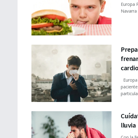
Europa P
Navarra 
Prepa
frenar
cardi
Europa P
paciente
particular
Cuída
lluvia
Con la l