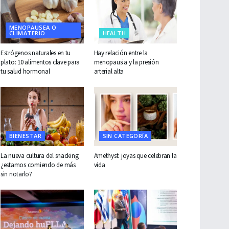
MENOPAUSEA O
CLIMATERIO
HEALTH
Estrógenos naturales en tu
Hay relación entre la
plato: 10 alimentos clave para
menopausia y la presión
tu salud hormonal
arterial alta
BIENESTAR
SIN CATEGORÍA
La nueva cultura del snacking:
Amethyst: joyas que celebran la
¿estamos comiendo de más
vida
sin notarlo?