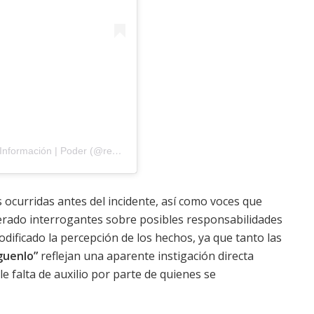
Una publicación compartida de Revista Encuentro | Información | Poder (@revistaencuentro_col)
curridas antes del incidente, así como voces que
nerado interrogantes sobre posibles responsabilidades
dificado la percepción de los hechos, ya que tanto las
guenlo”
reflejan una aparente instigación directa
le falta de auxilio por parte de quienes se