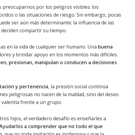
s preocuparnos por los peligros visibles: los
nocidos o las situaciones de riesgo. Sin embargo, pocas
ede ser aún más determinante: la influencia de las
 deciden compartir su tiempo.
as en la vida de cualquier ser humano. Una
buena
ores y brindar apoyo en los momentos más difíciles.
n, presionan, manipulan o conducen a decisiones
tación y pertenencia
, la presión social continúa
ones peligrosas no nacen de la maldad, sino del deseo
 valentía frente a un grupo.
ros hijos, el verdadero desafío es enseñarles a
Ayudarlos a comprender que no todo el que
o
, que no toda invitación es inofensiva y que la