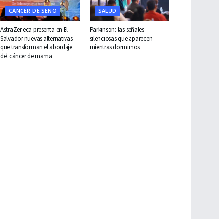
CÁNCER DE SENO
SALUD
AstraZeneca presenta en El
Parkinson: las señales
Salvador nuevas alternativas
silenciosas que aparecen
que transforman el abordaje
mientras dormimos
del cáncer de mama