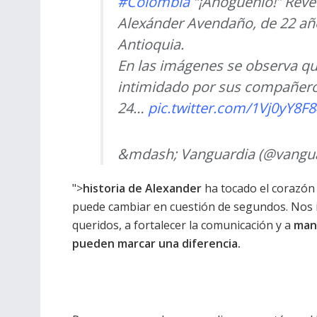
#Colombia
“¡Ahóguenlo!” Revel
Alexánder Avendaño, de 22 año
Antioquia.
En las imágenes se observa que
intimidado por sus compañeros
24…
pic.twitter.com/1Vj0yY8F8
&mdash; Vanguardia (@vangu
">
historia de Alexander
ha tocado el corazón 
puede cambiar en cuestión de segundos. Nos i
queridos, a fortalecer la comunicación y a
man
pueden marcar una diferencia.