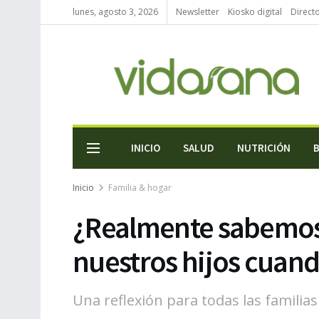
lunes, agosto 3, 2026
Newsletter
Kiosko digital
Direct
INICIO
SALUD
NUTRICIÓN
Inicio
Familia & hogar
¿Realmente sabemos
nuestros hijos cuan
Una reflexión para todas las familias