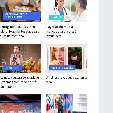
MENOPAUSEA O
CLIMATERIO
HEALTH
Estrógenos naturales en tu
Hay relación entre la
plato: 10 alimentos clave para
menopausia y la presión
tu salud hormonal
arterial alta
BIENESTAR
SIN CATEGORÍA
La nueva cultura del snacking:
Amethyst: joyas que celebran la
¿estamos comiendo de más
vida
sin notarlo?