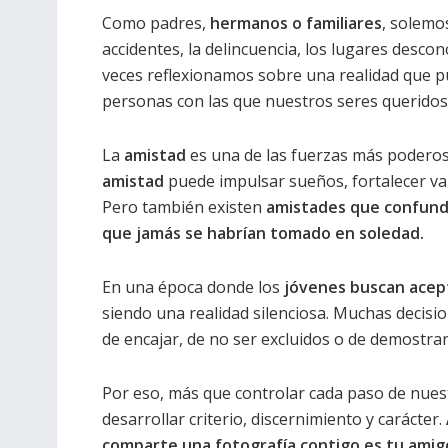
Como padres,
hermanos o familiares
, solemo
accidentes, la delincuencia, los lugares desco
veces reflexionamos sobre una realidad que pu
personas con las que nuestros seres queridos
La
amistad
es una de las fuerzas más poderos
amistad
puede impulsar sueños, fortalecer val
Pero también existen
amistades que confunde
que jamás se habrían tomado en soledad.
En una época donde los
jóvenes buscan acep
siendo una realidad silenciosa. Muchas decisi
de encajar, de no ser excluidos o de demostrar
Por eso, más que controlar cada paso de nuest
desarrollar criterio, discernimiento y carácter.
comparte una fotografía contigo es tu amig