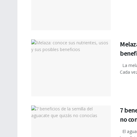
Melaza
benefi
La melaz
Cada vez
7 bene
no co
El aguac