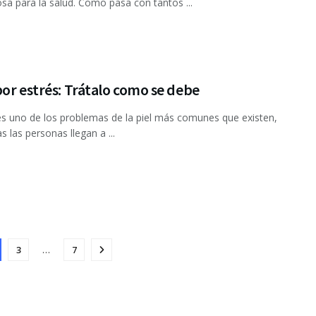
osa para la salud. Como pasa con tantos ...
or estrés: Trátalo como se debe
es uno de los problemas de la piel más comunes que existen,
s las personas llegan a ...
3
…
7