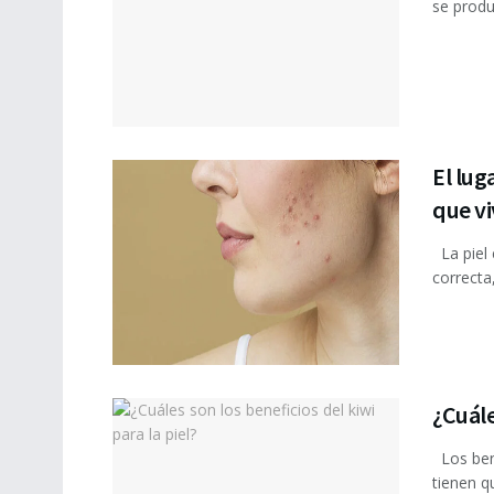
se produ
El lug
que vi
La piel
correcta
¿Cuále
Los bene
tienen qu