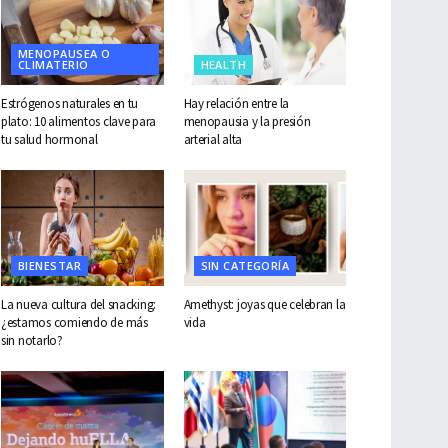
MENOPAUSEA O
CLIMATERIO
HEALTH
Estrógenos naturales en tu
Hay relación entre la
plato: 10 alimentos clave para
menopausia y la presión
tu salud hormonal
arterial alta
BIENESTAR
SIN CATEGORÍA
La nueva cultura del snacking:
Amethyst: joyas que celebran la
¿estamos comiendo de más
vida
sin notarlo?