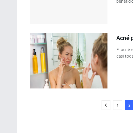
benefici
Acné p
El acné 
casi toda
1
2