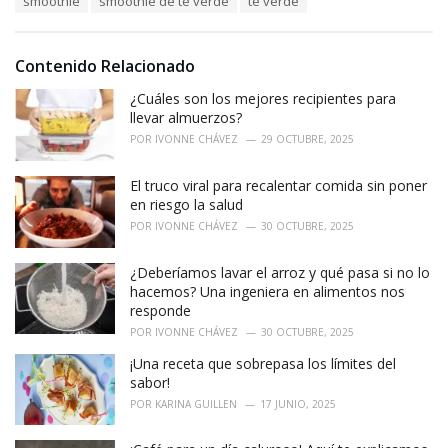
smoothie
smoothie de té verde
té verde
t
a
e
g
g
s
o
Contenido Relacionado
:
r
i
¿Cuáles son los mejores recipientes para
e
llevar almuerzos?
s
POR
IVONNE CHÁVEZ
29 OCTUBRE, 2025
:
El truco viral para recalentar comida sin poner
en riesgo la salud
POR
IVONNE CHÁVEZ
30 OCTUBRE, 2025
¿Deberíamos lavar el arroz y qué pasa si no lo
hacemos? Una ingeniera en alimentos nos
responde
POR
IVONNE CHÁVEZ
30 OCTUBRE, 2025
¡Una receta que sobrepasa los límites del
sabor!
POR
KARINA GUILLEN
17 JUNIO, 2025