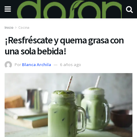
Inicio
Cocina
¡Resfréscate y quema grasa con
una sola bebida!
Por
Blanca Archila
6 años ago