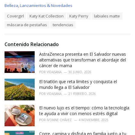
C
Belleza
,
Lanzamientos & Novedades
a
T
Covergirl
Katy Kat Collection
Katy Perry
labiales matte
t
a
e
máscara de pestañas
tendencias
g
g
s
o
:
r
i
Contenido Relacionado
e
AstraZeneca presenta en El Salvador nuevas
s
:
alternativas que transforman el abordaje del
cáncer de mama
POR
VIDASANA
30 JUNIO, 2026
El triatlón que reta límites y conquista el
mundo llega a El Salvador
POR
VIDASANA
21 FEBRERO, 2026
El nuevo lujo es el tiempo: cómo la tecnología
te ayuda a vivir con menos estrés digital
POR
IVONNE CHÁVEZ
4 NOVIEMBRE, 2025
Corre, camina y disfruta en familia junto a tu