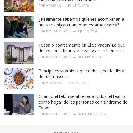
POR
VIDASANA
13 JULIO, 2026
¿Realmente sabemos quiénes acompañan a
nuestros hijos cuando no estamos cerca?
POR
IVONNE CHÁVEZ
1 JUNIO, 2026
¿Casa o apartamento en El Salvador? Lo que
debes considerar si deseas vivir en bienestar
POR
IVONNE CHÁVEZ
20 FEBRERO, 2026
Principales vitaminas que debe tener la dieta
de tus mascotas
POR
VIDASANA
29 MAYO, 2026
Cuando el telón se abre para todos: el teatro
como hogar de las personas con síndrome de
Down
POR
IVONNE CHÁVEZ
26 DICIEMBRE, 2025