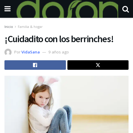
Inicio
Familia & hogar
¡Cuidadito con los berrinches!
Por
VidaSana
9 años ago