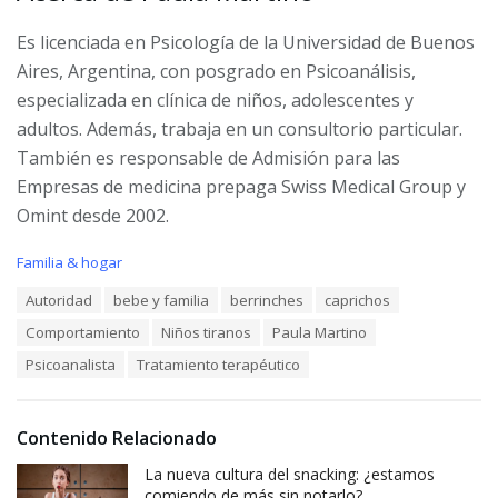
Es licenciada en Psicología de la Universidad de Buenos
Aires, Argentina, con posgrado en Psicoanálisis,
especializada en clínica de niños, adolescentes y
adultos. Además, trabaja en un consultorio particular.
También es responsable de Admisión para las
Empresas de medicina prepaga Swiss Medical Group y
Omint desde 2002.
C
Familia & hogar
a
T
Autoridad
bebe y familia
berrinches
caprichos
t
a
e
Comportamiento
Niños tiranos
Paula Martino
g
g
s
o
Psicoanalista
Tratamiento terapéutico
:
r
i
e
Contenido Relacionado
s
:
La nueva cultura del snacking: ¿estamos
comiendo de más sin notarlo?