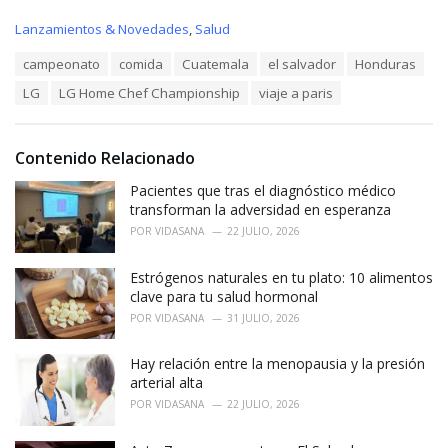
C
Lanzamientos & Novedades
,
Salud
a
T
campeonato
comida
Cuatemala
el salvador
Honduras
t
a
e
LG
LG Home Chef Championship
viaje a paris
g
g
s
o
:
r
i
Contenido Relacionado
e
Pacientes que tras el diagnóstico médico
s
:
transforman la adversidad en esperanza
POR
VIDASANA
22 JULIO, 2026
Estrógenos naturales en tu plato: 10 alimentos
clave para tu salud hormonal
POR
VIDASANA
31 JULIO, 2026
Hay relación entre la menopausia y la presión
arterial alta
POR
VIDASANA
22 JULIO, 2026