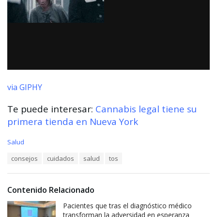
via GIPHY
Te puede interesar:
Cannabis legal tiene su
primera tienda en Nueva York
C
Salud
a
T
consejos
cuidados
salud
tos
t
a
e
g
g
s
o
Contenido Relacionado
:
r
i
Pacientes que tras el diagnóstico médico
e
transforman la adversidad en esperanza