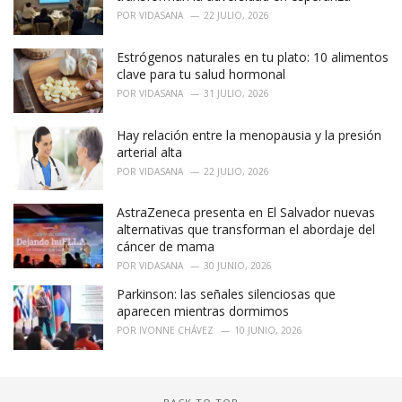
s
POR
VIDASANA
22 JULIO, 2026
:
Estrógenos naturales en tu plato: 10 alimentos
clave para tu salud hormonal
POR
VIDASANA
31 JULIO, 2026
Hay relación entre la menopausia y la presión
arterial alta
POR
VIDASANA
22 JULIO, 2026
AstraZeneca presenta en El Salvador nuevas
alternativas que transforman el abordaje del
cáncer de mama
POR
VIDASANA
30 JUNIO, 2026
Parkinson: las señales silenciosas que
aparecen mientras dormimos
POR
IVONNE CHÁVEZ
10 JUNIO, 2026