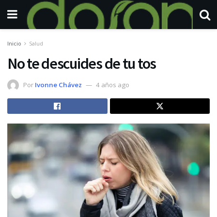
Inicio
Salud
No te descuides de tu tos
Por
Ivonne Chávez
4 años ago