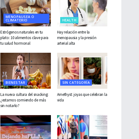
MENOPAUSEA O
CLIMATERIO
HEALTH
Estrógenos naturales en tu
Hay relación entre la
plato: 10 alimentos clave para
menopausia y la presión
tu salud hormonal
arterial alta
BIENESTAR
SIN CATEGORÍA
La nueva cultura del snacking:
Amethyst: joyas que celebran la
¿estamos comiendo de más
vida
sin notarlo?