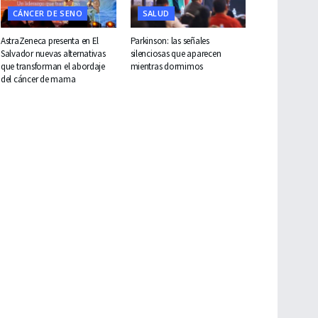
CÁNCER DE SENO
SALUD
AstraZeneca presenta en El
Parkinson: las señales
Salvador nuevas alternativas
silenciosas que aparecen
que transforman el abordaje
mientras dormimos
del cáncer de mama