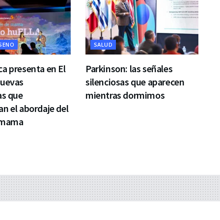
 SENO
SALUD
a presenta en El
Parkinson: las señales
nuevas
silenciosas que aparecen
as que
mientras dormimos
n el abordaje del
 mama