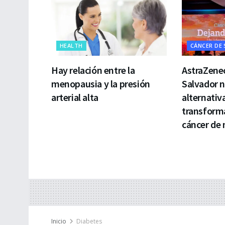
HEALTH
CÁNCER DE
Hay relación entre la
AstraZenec
menopausia y la presión
Salvador 
arterial alta
alternativ
transforma
cáncer de
Inicio
Diabetes