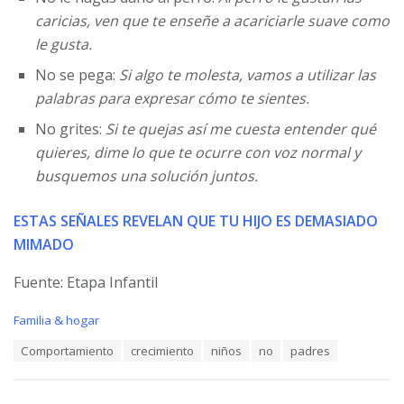
caricias, ven que te enseñe a acariciarle suave como
le gusta.
No se pega:
Si algo te molesta, vamos a utilizar las
palabras para expresar cómo te sientes.
No grites:
Si te quejas así me cuesta entender qué
quieres, dime lo que te ocurre con voz normal y
busquemos una solución juntos.
ESTAS SEÑALES REVELAN QUE TU HIJO ES DEMASIADO
MIMADO
Fuente: Etapa Infantil
C
Familia & hogar
a
T
Comportamiento
crecimiento
niños
no
padres
t
a
e
g
g
s
o