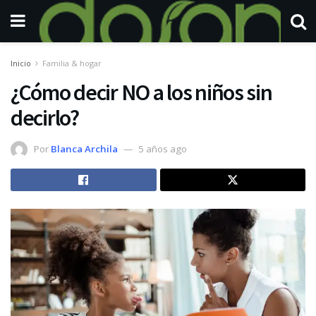
Inicio
Familia & hogar
¿Cómo decir NO a los niños sin
decirlo?
Por
Blanca Archila
5 años ago