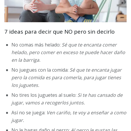
7 ideas para decir que NO pero sin decirlo
No comas más helado:
Sé que te encanta comer
helado, pero comer en exceso te puede hacer daño
en la barriga.
No juegues con la comida:
Sé que te encanta jugar
pero la comida es para comerla, para jugar tienes
los juguetes.
No tires los juguetes al suelo:
Si te has cansado de
jugar, vamos a recogerlos juntos.
Así no se juega:
Ven cariño, te voy a enseñar a como
jugar.
No le hagas daño al perro:
Al perro le gustan las