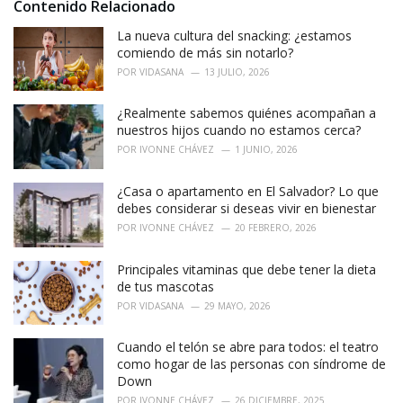
Contenido Relacionado
:
r
i
La nueva cultura del snacking: ¿estamos
e
comiendo de más sin notarlo?
s
POR
VIDASANA
13 JULIO, 2026
:
¿Realmente sabemos quiénes acompañan a
nuestros hijos cuando no estamos cerca?
POR
IVONNE CHÁVEZ
1 JUNIO, 2026
¿Casa o apartamento en El Salvador? Lo que
debes considerar si deseas vivir en bienestar
POR
IVONNE CHÁVEZ
20 FEBRERO, 2026
Principales vitaminas que debe tener la dieta
de tus mascotas
POR
VIDASANA
29 MAYO, 2026
Cuando el telón se abre para todos: el teatro
como hogar de las personas con síndrome de
Down
POR
IVONNE CHÁVEZ
26 DICIEMBRE, 2025