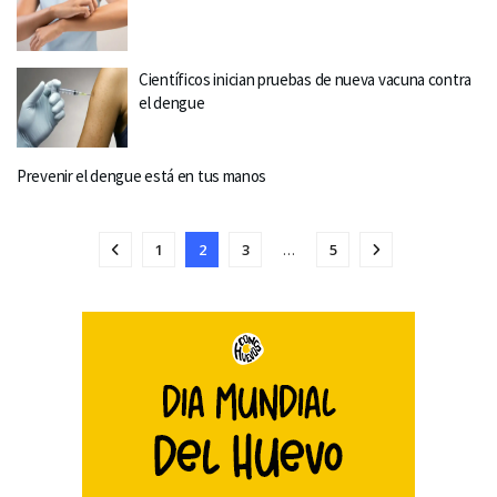
Científicos inician pruebas de nueva vacuna contra
el dengue
Prevenir el dengue está en tus manos
1
2
3
…
5