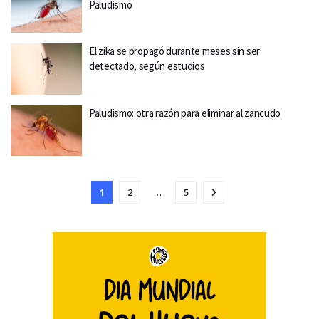
Paludismo
El zika se propagó durante meses sin ser
detectado, según estudios
Paludismo: otra razón para eliminar al zancudo
1
2
…
5