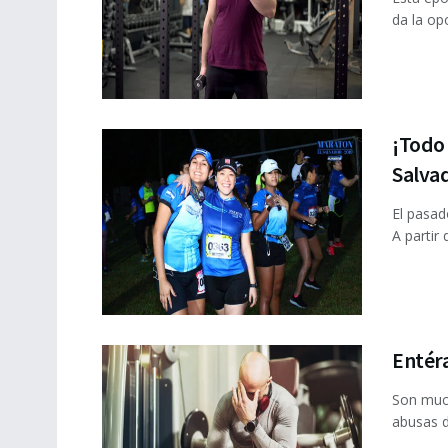
da la opo
¡Todo 
Salva
El pasad
A partir 
Entéra
Son much
abusas d