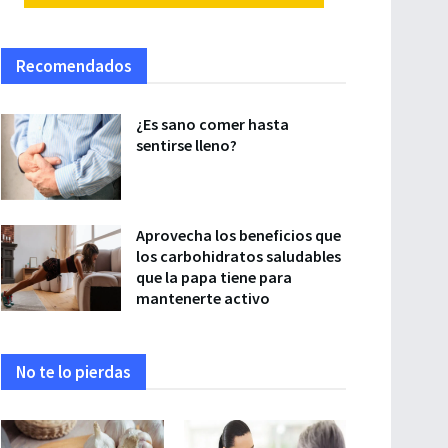
Recomendados
¿Es sano comer hasta
sentirse lleno?
Aprovecha los beneficios que
los carbohidratos saludables
que la papa tiene para
mantenerte activo
No te lo pierdas