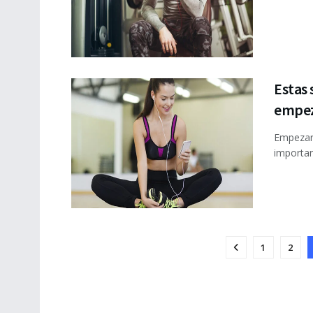
Estas 
empez
Empezar 
important
1
2