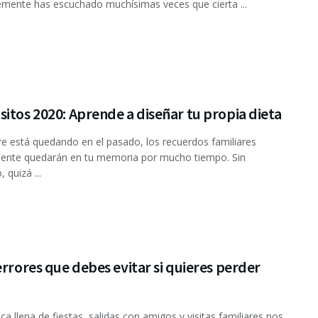
mente has escuchado muchísimas veces que cierta ...
itos 2020: Aprende a diseñar tu propia dieta
e está quedando en el pasado, los recuerdos familiares
ente quedarán en tu memoria por mucho tiempo. Sin
 quizá ...
errores que debes evitar si quieres perder
ca llena de fiestas, salidas con amigos y visitas familiares nos