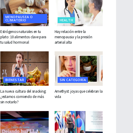
MENOPAUSEA O
CLIMATERIO
HEALTH
Estrógenos naturales en tu
Hay relación entre la
plato: 10 alimentos clave para
menopausia y la presión
tu salud hormonal
arterial alta
BIENESTAR
SIN CATEGORÍA
La nueva cultura del snacking:
Amethyst: joyas que celebran la
¿estamos comiendo de más
vida
sin notarlo?