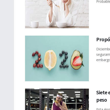
Probable
Propós
Diciembr
seguram
embargo,
Siete 
peso
Esta épo