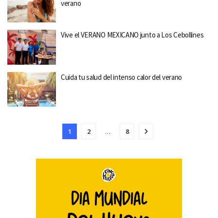
verano
Vive el VERANO MEXICANO junto a Los Cebollines
Cuida tu salud del intenso calor del verano
1
2
…
8