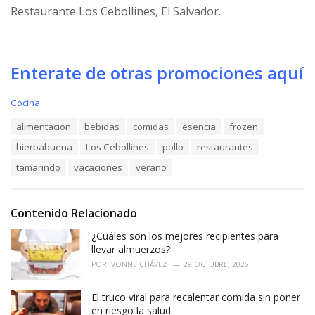
Restaurante Los Cebollines, El Salvador.
Enterate de otras promociones aquí
C
Cocina
a
T
alimentacion
bebidas
comidas
esencia
frozen
t
a
e
hierbabuena
Los Cebollines
pollo
restaurantes
g
g
s
o
tamarindo
vacaciones
verano
:
r
i
e
Contenido Relacionado
s
:
¿Cuáles son los mejores recipientes para
llevar almuerzos?
POR
IVONNE CHÁVEZ
29 OCTUBRE, 2025
El truco viral para recalentar comida sin poner
en riesgo la salud