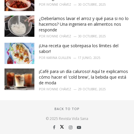
POR
IVONNE CHÁVEZ
30 OCTUBRE, 2025
¿Deberíamos lavar el arroz y qué pasa si no lo
hacemos? Una ingeniera en alimentos nos
responde
POR
IVONNE CHÁVEZ
30 OCTUBRE, 2025
¡Una receta que sobrepasa los límites del
sabor!
POR
KARINA GUILLEN
17 JUNIO, 2025
¡Café para un día caluroso! Aquí te explicamos
cómo hacer el 'cold brew', la bebida que está
de moda
POR
IVONNE CHÁVEZ
29 OCTUBRE, 2025
BACK TO TOP
© 2025 Revista Vida Sana