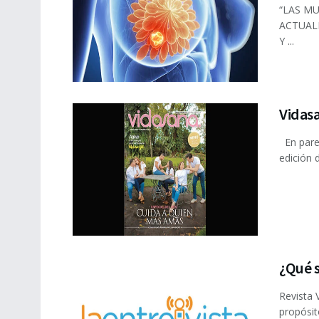
“LAS MU
ACTUAL
Y ...
Vidas
En parej
edición 
¿Qué 
Revista 
propósit