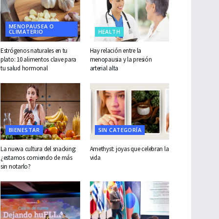
MENOPAUSEA O
CLIMATERIO
HEALTH
Estrógenos naturales en tu
Hay relación entre la
plato: 10 alimentos clave para
menopausia y la presión
tu salud hormonal
arterial alta
BIENESTAR
SIN CATEGORÍA
La nueva cultura del snacking:
Amethyst: joyas que celebran la
¿estamos comiendo de más
vida
sin notarlo?